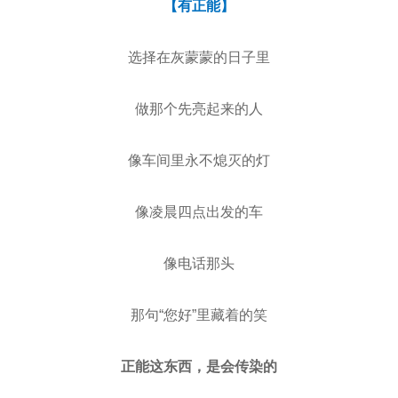
【有正能】
选择在灰蒙蒙的日子里
做那个先亮起来的人
像车间里永不熄灭的灯
像凌晨四点出发的车
像电话那头
那句“您好”里藏着的笑
正能这东西，是会传染的