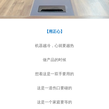
【用正心】
机器越冷，心就要越热
做产品的时候
想着这是一双手要用的
这是一道伤口要碰的
这是一个家庭要等的