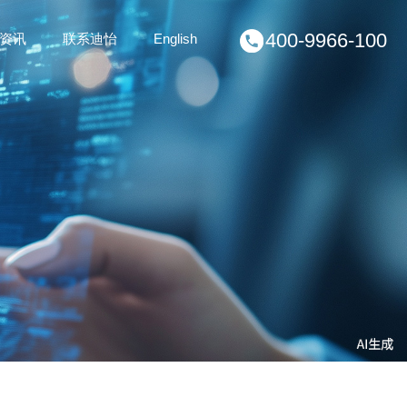
400-9966-100
资讯
联系迪怡
English